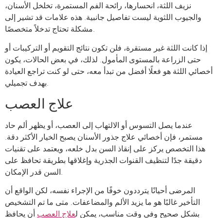
نزيف اللثة، انحسارها، رائحة الفم المستمرة، تخلخل الأسنان،
والجيوب اللثوية ليست تفاصيل جانبية. هذه علامات قد تشير إلى
مشكلة تحتاج تدخلاً متخصصًا.
إذا كانت اللثة غير مستقرة، فلن تكون نتائج التقويم أو التركيبات أو
حتى الزراعة بالمستوى المأمول. لذلك، في بعض الحالات، يكون
أخصائي اللثة هو فعلًا أفضل من تبدأ معه، حتى لو كنت تراجع العيادة
بهدف تجميلي.
علاج العصب
عندما يصل التسوس أو الالتهاب إلى العصب، أو يظهر ألم حاد
مستمر، فإن أخصائي علاج جذور الأسنان يصبح الخيار الأكثر دقة.
هذا التخصص يركز على إنقاذ السن بدل خلعه، ويعتمد على تقنيات
دقيقة جدًا لتنظيف القنوات الجذرية وإغلاقها بطريقة تحافظ على
السن قدر الإمكان.
المرضى أحيانًا يترددون خوفًا من الإجراء نفسه، لكن الواقع أن
التأخير غالبًا هو ما يزيد الألم والمضاعفات. متى ما تم التشخيص
بشكل صحيح وفي وقت مناسب، يمكن ل
علاج العصب
أن يحافظ