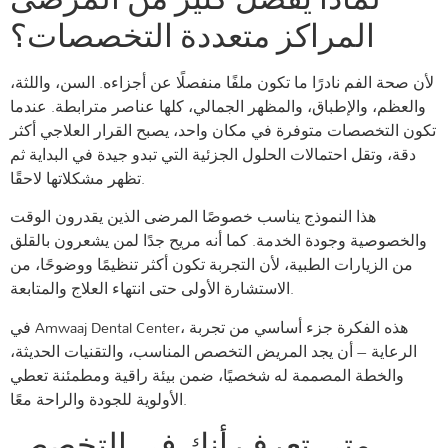
المراكز متعددة التخصصات؟
لأن صحة الفم نادرًا ما تكون ملفًا منفصلًا عن أجزاءه. السن، واللثة،
والعظم، والإطباق، والمظهر الجمالي، كلها عناصر مترابطة. عندما
تكون التخصصات متوفرة في مكان واحد، يصبح القرار العلاجي أكثر
دقة، وتقل احتمالات الحلول الجزئية التي تبدو جيدة في البداية ثم
تظهر مشكلاتها لاحقًا.
هذا النموذج يناسب خصوصًا المرضى الذين يقدرون الوقت
والخصوصية وجودة الخدمة. كما أنه مريح جدًا لمن يشعرون بالقلق
من الزيارات الطبية، لأن التجربة تكون أكثر تنظيمًا ووضوحًا، من
الاستشارة الأولى حتى انتهاء العلاج والمتابعة.
في Amwaaj Dental Center، هذه الفكرة جزء أساسي من تجربة
الرعاية – أن يجد المريض التخصص المناسب، والتقنيات الحديثة،
والخطة المصممة له شخصيًا، ضمن بيئة راقية ومطمئنة تعطي
الأولوية للجودة والراحة معًا.
متى تعرف أنك في التخصص