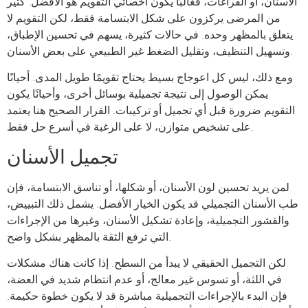
الأسنان، أو الفراغات، فغالبًا يكون أخصائي التقويم هو الأفضل. كثير
من المرضى يركزون على شكل الابتسامة فقط، لكن التقويم لا
يتعلق بالمظهر وحده. في حالات كثيرة، يسهم في تحسين الإطباق،
وتسهيل التنظيف، وتقليل الضغط غير الطبيعي على بعض الأسنان.
ومع ذلك، ليس كل اعوجاج بسيط يحتاج تقويمًا طويل المدى. أحيانًا
يمكن الوصول إلى نتيجة تجميلية بوسائل أخرى، وأحيانًا يكون
التقويم ضرورة قبل أي تجميل أو تركيبات. القرار الصحيح هنا يعتمد
على تشخيص متوازن، لا على الرغبة في أسرع حل فقط.
تجميل الأسنان
لمن يريد تحسين لون الأسنان، أو شكلها، أو تناسق الابتسامة، فإن
طب الأسنان التجميلي قد يكون الخيار الأفضل. يشمل ذلك التبييض،
والقشور التجميلية، وإعادة تشكيل الأسنان، وغيرها من الإجراءات
التي ترفع الثقة بالمظهر بشكل واضح.
لكن التجميل الحقيقي لا يبدأ من السطح. إذا كانت هناك مشكلات
في اللثة، أو تسوس غير معالج، أو عدم انتظام شديد في العضة،
فإن البدء بالإجراءات التجميلية مباشرة قد لا يكون خطوة حكيمة.