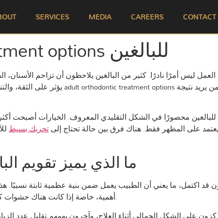
BOUT
SERVICES
MEDIA
CAREERS
CONTACT
adult orthodontic treatment options للبالغين
العمل ليس أمرًا نادرًا. كثير من البالغين يلاحظون أن تزاحم الأسنان، 
يؤثر على الثقة، والتنظيف اليومي، وحتى راحة ا
للبالغين محصورًا في الشكل التقليدي المعروف. الخيارات أصبحت أكثر دق
 يعتمد على المظهر فقط. هناك فرق بين حالة تحتاج إلى
تحريك بسيط
للأ
ما الذي يميز تقويم الب
 قد اكتمل، ما يعني أن الطبيب يعمل ضمن بنية عظمية ثابتة نسبيًا. هذا
أهمية، خاصة إذا كانت هناك حشوات كبيرة، تيجان، انحسار لثوي، أو فقد سابق لبعض الأسنان.
زون على الشكل الجمالي أثناء العلاج، وآخرون يهمهم تقليل عدد الزيا