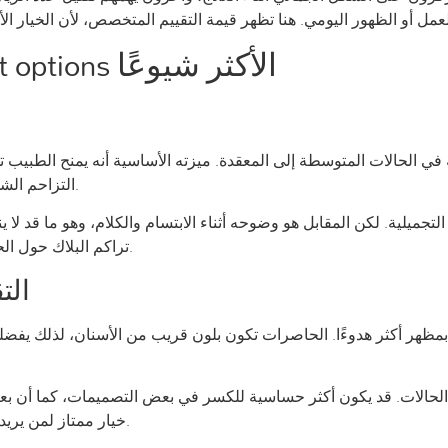
adult orthodontic treatment options الأكثر شيوعًا
 في الحالات المتوسطة إلى المعقدة. ميزته الأساسية أنه يمنح الطبيب تح
التزاحم الشديد، مشاكل الإطباق، أو الدوران الواضح لبعض الأسنان.
لتجميلية. لكن المقابل هو وضوحه أثناء الابتسام والكلام، وهو ما قد لا ي
تراكم البلاك حول الحاصرات يحدث بسهولة إذا لم تكن العناية اليومية دقيقة.
الت
مظهر أكثر هدوءًا. الحاصرات تكون بلون قريب من الأسنان، لذلك يفضله كثي
 الحالات. قد يكون أكثر حساسية للكسر في بعض التصميمات، كما أن بعض الأ
خيار ممتاز لمن يريد توازنًا بين الفعالية والمظهر، بشرط الالتزام بالتعليمات.