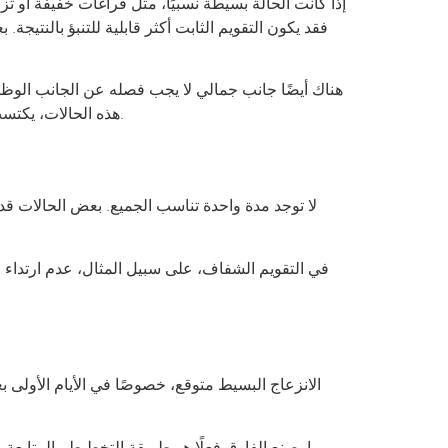
إذا كانت الحالة بسيطة نسبيًا، مثل فراغات خفيفة أو تزاح
فقد يكون التقويم الثابت أكثر قابلية للتنبؤ بالنت
هناك أيضًا جانب جمالي لا يجب فصله عن الجانب الوظيف
هذه الحالات، يكتسب وجود فريق متعدد التخصصات ميزة حقيقية، لأن النتيجة النهائية لا تُقاس باستقامة الأسنان فقط، بل بانسجام الابتسامة ككل.
لا توجد مدة واحدة تناسب الجميع. بعض الحالات قد
في التقويم الشفاف، على سبيل المثال، عدم ارتداء ال
الانزعاج البسيط متوقع، خصوصًا في الأيام الأولى
ما يصنع الفارق فعلًا هو طريقة التخطيط والمتابعة