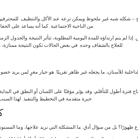
 شكله شبه غير ملحوظ ويمكن نزعه عند الأكل والتنظيف. للمحترفين، ولم
من الناحية الاجتماعية. كما أنه يساعد على الحفاظ على نظافة الفم بسهولة أكبر مقارنة بالتقويم الثابت.
إذا لم يتم ارتداؤه للمدة اليومية المطلوبة، تتأثر النتيجة والجدول الز
للعلاج بالشفاف وحده. في بعض الحالات تكون النتيجة ممتازة، وفي حالات أخرى يكون التقويم الثابت أكثر دقة وكفاءة.
اخلية للأسنان، ما يجعله غير ظاهر تقريبًا. هو خيار مغرٍ لمن يريد خصو
 فترة أطول للتأقلم، وقد يؤثر مؤقتًا على اللسان أو النطق في البداية. 
خبرة متقدمة في التخطيط والتنفيذ. لهذا السبب، يكون تقييم الطبيب هنا حاسمًا أكثر من أي عامل آخر.
ك
 نوع ظهورًا؟ بل من سؤال أدق: ما المشكلة التي نريد علاجها، وما الم