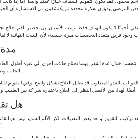
م محدود، فقد يكون التقويم الشفاف خيارًا عمليًا وأنيقًا. أما إذا كانت 
يجة. بعض المرضى يبدؤون بفكرة محددة ثم يكتشفون في الاستشارة أن الخ
ي. أحيانًا لا يكون الهدف فقط ترتيب الأسنان، بل تحضير الفم لعلاج ت
مدة ا
 تتحسن خلال عدة أشهر، بينما تحتاج حالات أخرى إلى فترة أطول. العام
الحالة، وضع اللثة والعظم، ومدى الالتزام بالمراجعات والتعليمات.
قوالب بالقدر المطلوب قد يطيل العلاج بشكل واضح. وفي التقويم الثابت
أيضًا. لهذا، من الأفضل النظر إلى العلاج باعتباره شراكة بين الطبيب والمريض، وليس مجرد جهاز يتم تركيبه ثم انتظار النتيجة.
هل تقو
 بعد تركيب التقويم أو بعد بعض التعديلات. لكن الألم الشديد ليس هو
أكثر من كونه ألمًا حادًا، وغالبًا ما يخف سريعًا مع التأقلم.
. عندما تكون الحركة مدروسة، وعندما يتم شرح التوقعات بوضوح، تصبح ال