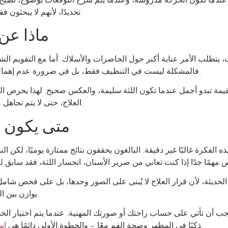
تحديدًا، لأنهم لا يبحثون فقط عن نتيجة جيدة، بل عن رحلة علاج منظمة ومحترفة.
ماذا عن ا
فالمشكلة ليست في التنظيف فقط، بل في ضرورة عدم إهمال ارتدائه أو تعريضه لعادات قد تؤثر على شكله وكفاءته.
تقيمة تبدو أجمل عندما تكون اللثة سليمة، والعكس صحيح. لهذا يحرص
العلاج، حتى لا يتم تجاهل مشكلة لثوية أو ترميمية قد تؤثر لاحقًا على ثبات النتيجة.
متى يكون ا
ه الفكرة غالبًا غير دقيقة. البالغون يحققون نتائج ممتازة يوميًا، لكن
يوازن بين الجمال، والوظيفة، واستقرار النتيجة على المدى الطويل.
ب أن تأتي على حساب راحتك أو صورتك المهنية. عندما يتم اختيار الخطة ا
تمنحك إجابة صريحة على ما يناسبك فعلًا.
ذكيًا في المظهر وصحة الفم معًا – والخطوة الأولى دائمًا هي
اس