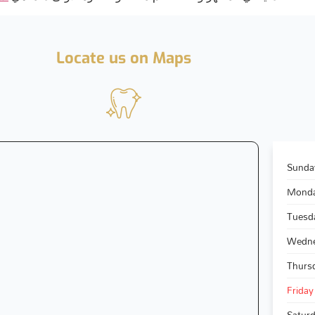
Locate us on Maps
Sunday
Monda
Tuesda
Wedne
Thursd
Friday 
Saturd