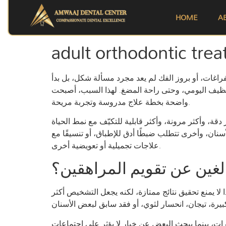
HOME
A
الفراغات، أو بروز الفك لم يعد مجرد مسألة شكل، بل بدأ
لمضغ. لهذا السبب، أصبحت adult orthodontic treatment options للبالغين موضوعًا مطروحًا بجدية أكبر، خصوصًا لمن يريد نتيجة
واضحة بخطة علاج مدروسة وتجربة مريحة.
ة، وأكثر مرونة، وأكثر قابلية للتكيّف مع نمط الحياة
سنان، وأخرى تتطلب ضبطًا أدق للإطباق، أو تنسيقًا مع
علاجات تجميلية أو تعويضية أخرى.
الغين عن تقويم المراهقين؟
 لا يمنع تحقيق نتائج ممتازة، لكنه يجعل التشخيص أكثر
رات، بينما يبحث البعض عن خيار لا يؤثر على اجتماعات