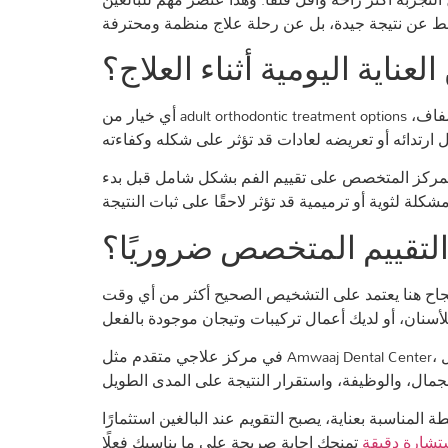
لعناية اليومية أثناء العلاج؟
أي خيار من adult orthodontic treatment options يحتاج إلى التزام واضح بالنظافة. مع التقويم الثابت، يتطلب الأمر عناية أكبر حول الحاصرات والأسلاك. أما مع التقويم الشفاف،
 المركز المتخصص على تقييم الفم بشكل شامل قبل بدء
لتقييم المتخصص ضروريًا؟
 النجاح هنا يعتمد على التشخيص الصحيح أكثر من أي وقت
في مركز علاجي متقدم مثل Amwaaj Dental Center، تظهر قيمة الجمع بين خبرة الاختصاصيين والتقنيات الحديثة، لأن قرار العلاج لا يُبنى على الصور وحدها، بل على فحص شامل
لمناسبة بعناية، يصبح التقويم عند البالغين استثمارًا
تشارة دقيقة