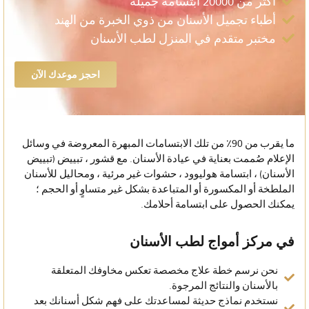
أكثر من 20000 ابتسامة جميلة
أطباء تجميل الأسنان من ذوي الخبرة من الهند
مختبر متقدم في المنزل لطب الأسنان
احجز موعدك الآن
ما يقرب من 90٪ من تلك الابتسامات المبهرة المعروضة في وسائل
الإعلام صُممت بعناية في عيادة الأسنان. مع قشور ، تبييض (تبييض
الأسنان) ، ابتسامة هوليوود ، حشوات غير مرئية ، ومحاليل للأسنان
الملطخة أو المكسورة أو المتباعدة بشكل غير متساوٍ أو الحجم ؛
يمكنك الحصول على ابتسامة أحلامك.
في مركز أمواج لطب الأسنان
نحن نرسم خطة علاج مخصصة تعكس مخاوفك المتعلقة
بالأسنان والنتائج المرجوة.
نستخدم نماذج حديثة لمساعدتك على فهم شكل أسنانك بعد